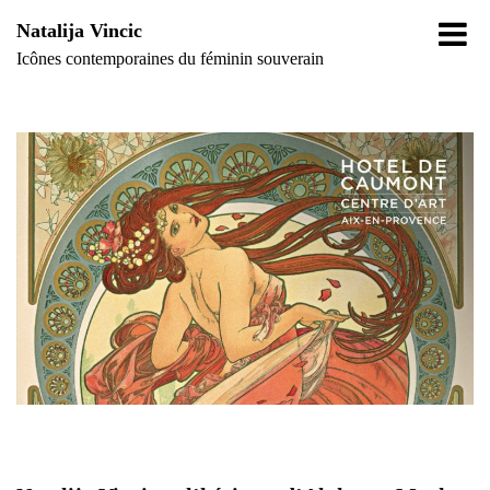
Skip
Natalija Vincic
to
Icônes contemporaines du féminin souverain
content